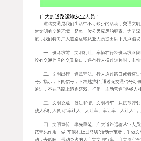
广大的道路运输从业人员：
道路交通是我们生活中不可缺少的活动，交通文明是
建文明的交通环境，是每一位公民应尽的职责。为了深
质，我们特向广大道路运输从业人员提出以下几点倡议
一、斑马线前，文明礼让。车辆在行经斑马线路段时
没有交通信号的交叉路口，遇有行人横过道路时，主动
二、文明出行，遵章守法。行人通过路口或者横过道
号灯指示，不闯信号，不跨越护栏;通过无交通信号灯
通过，不在马路上追逐嬉戏、打闹，主动营造“路畅人和
三、文明交通，促进和谐。文明行车，从按章行驶、
驶人和行人做到“车让人、人让车、车让车、人让人”
四、文明宣传，率先垂范。广大道路运输从业人员尤
范带头作用，做“车辆礼让斑马线”活动示范者，争做
动，去影响、带动身边的人自觉文明行车、自觉遵守交