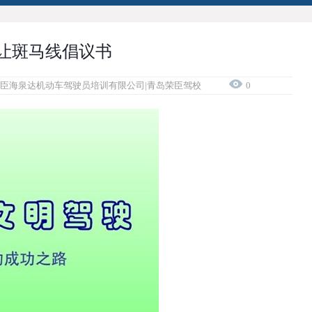
让斑马线倡议书
臣海泉达机动车驾驶员培训有限公司|青岛荣臣驾校
0