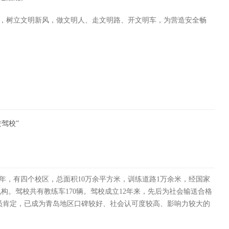
树立文明新风，做文明人、走文明路、开文明车，为营造安全畅
进驾校”
5年，有四个校区，总面积10万余平方米，训练道路1万余米，经国家
构。驾校共有教练车170辆。驾校成立12年来，先后为社会输送合格
员肯定，已成为青岛地区口碑较好、社会认可度较高、影响力较大的