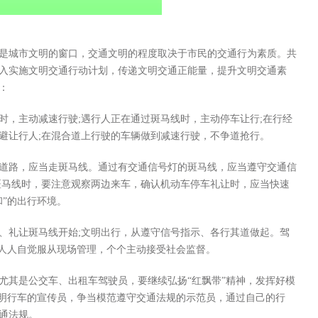
城市文明的窗口，交通文明的程度取决于市民的交通行为素质。共
入实施文明交通行动计划，传递文明交通正能量，提升文明交通素
：
，主动减速行驶;遇行人正在通过斑马线时，主动停车让行;在行经
避让行人;在混合道上行驶的车辆做到减速行驶，不争道抢行。
路，应当走斑马线。通过有交通信号灯的斑马线，应当遵守交通信
斑马线时，要注意观察两边来车，确认机动车停车礼让时，应当快速
”的出行环境。
礼让斑马线开始;文明出行，从遵守信号指示、各行其道做起。驾
，人人自觉服从现场管理，个个主动接受社会监督。
其是公交车、出租车驾驶员，要继续弘扬“红飘带”精神，发挥好模
文明行车的宣传员，争当模范遵守交通法规的示范员，通过自己的行
通法规。